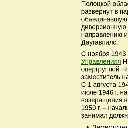
Полоцкой облас
развернут в п
объединявшую 
диверсионную 
направлению из
Даугавпилс.
С ноября 1943 г
Управленияя
НК
опергруппой НК
заместитель н
С 1 августа 194
июле 1946 г. н
возвращения в 
1950 г. – нача
занимал должн
Заместите