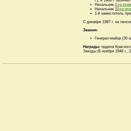
г.), в 1968 г. окончи
Начальник
2-го отд
Начальник
10-го от
1-й заместитель п
С декабря 1987 г. на пенс
Звания:
Генерал-майор (30 ап
Награды:
ордена Красного 
Звезды (6 ноября 1946 г., 2