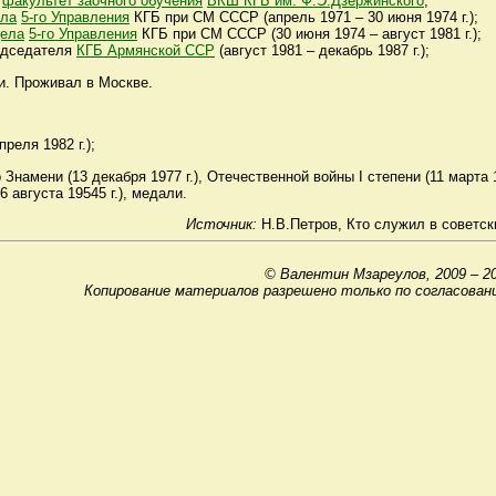
л
факультет заочного обучения
ВКШ КГБ им. Ф.Э.Дзержинского
;
ела
5-го Управления
КГБ при СМ СССР (апрель 1971 – 30 июня 1974 г.);
дела
5-го Управления
КГБ при СМ СССР (30 июня 1974 – август 1981 г.);
редседателя
КГБ Армянской ССР
(август 1981 – декабрь 1987 г.);
ии. Проживал в Москве.
реля 1982 г.);
Знамени (13 декабря 1977 г.), Отечественной войны I степени (11 марта 1
6 августа 19545 г.), медали.
Источник:
Н.В.Петров, Кто служил в советски
© Валентин Мзареулов, 2009 – 2
Копирование материалов разрешено только по согласован