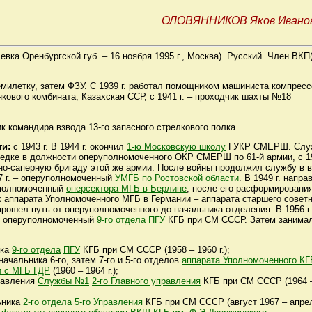
ОЛОВЯННИКОВ Яков Ивано
чевка Оренбургской губ. – 16 ноября 1995 г., Москва). Русский. Член ВКП(
семилетку, затем ФЗУ. С 1939 г. работал помощником машиниста компрес
кового комбината, Казахская ССР, с 1941 г. – проходчик шахты №18
к командира взвода 13-го запасного стрелкового полка.
ти:
с 1943 г. В 1944 г. окончил
1-ю Московскую школу
ГУКР СМЕРШ. Слу
ведке в должности оперуполномоченного ОКР СМЕРШ по 61-й армии, с 19
о-саперную бригаду этой же армии. После войны продолжил службу в 
7 г. – оперуполномоченный
УМГБ по Ростовской области
. В 1949 г. напра
уполномоченный
оперсектора МГБ в Берлине
, после его расформирования
ик аппарата Уполномоченного МГБ в Германии – аппарата старшего совет
прошел путь от оперуполномоченного до начальника отделения. В 1956 г.
й оперуполномоченный
9-го отдела
ПГУ
КГБ при СМ СССР. Затем занима
ика
9-го отдела
ПГУ
КГБ при СМ СССР (1958 – 1960 г.);
чальника 6-го, затем 7-го и 5-го отделов
аппарата Уполномоченного КГ
и с МГБ ГДР
(1960 – 1964 г.);
равления
Службы №1
2-го Главного управления
КГБ при СМ СССР (1964 
ьника
2-го отдела
5-го Управления
КГБ при СМ СССР (август 1967 – апре