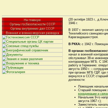
(20 октября 1923 г., д.Клю
1946 г.
В 1937 г. окончил школу-
Техелийского свинцово-цин
Карагандашахстроя.
В РККА:
с 1942 г. Помощни
В органах госбезопаснос
начал в военной контрраз
обслуживал 38-ю инженерн
контрразведке МГБ. С 194
работу в Германию: опер
августа 1950 г. – сотрудн
при органах МГБ ГДР, где 
вернулся в СССР, старши
должности:
Помощник начальн
Старший помощник на
координации и связ
Начальник 9-го нап
августа 1967 г.);
Заместитель начал