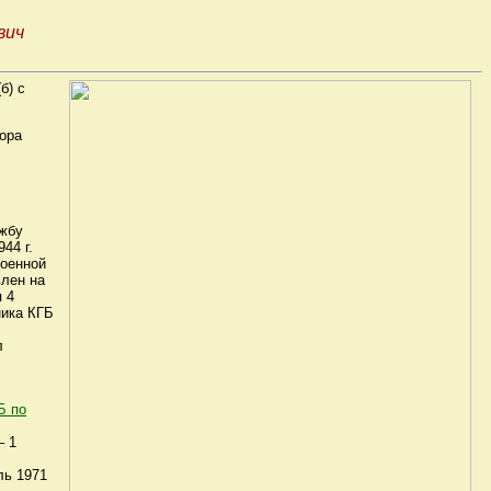
вич
б) с
сора
жбу
44 г.
военной
влен на
 4
ника КГБ
л
Б по
– 1
ль 1971