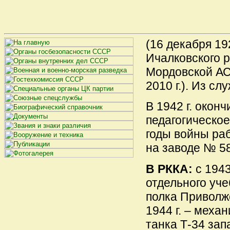
(16 декабря 192
Ичалковского р
Мордовской АС
2010 г.). Из сл
В 1942 г. окон
педагогическое
годы войны ра
на заводе № 5
В РККА:
с 1943
отдельного уче
полка Приволжс
1944 г. – меха
танка Т-34 зап