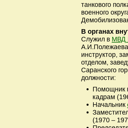
танкового полк
военного округа
Демобилизован 
В органах вну
Служил в
МВД 
А.И.Полежаева,
инструктор, з
отделом, заве
Саранского гор
должности:
Помощник 
кадрам (196
Начальник
Заместите
(1970 – 1972
Председат