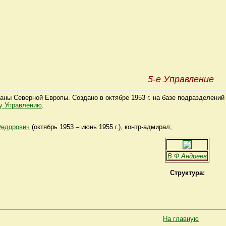
5-е Управление
аны Северной Европы. Создано в октябре 1953 г. на базе подразделени
у Управлению
.
едорович
(октябрь 1953 – июнь 1955 г.), контр-адмирал;
В.Ф.Андреев
Структура:
На главную