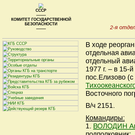
СССР
--------
КОМИТЕТ ГОСУДАРСТВЕННОЙ
БЕЗОПАСНОСТИ
2-я отде
--------
В ходе реорган
отдельная ави
отдельный авиао
1977 г. – в 15
пос.Елизово (с 
Тихоокеанског
Восточного пог
В/ч 2151.
Командиры:
1.
ВОЛОДИН Ан
подполковник;