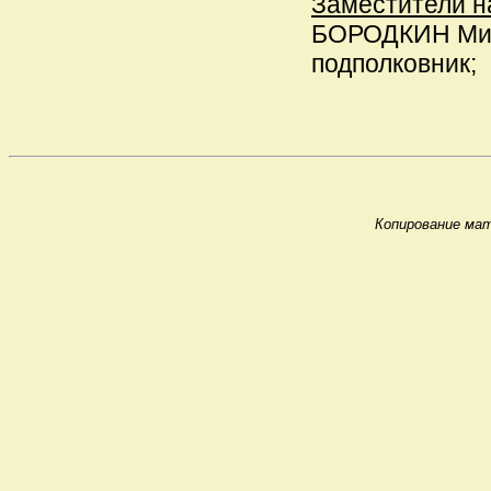
Заместители н
БОРОДКИН Миха
подполковник;
Копирование мат