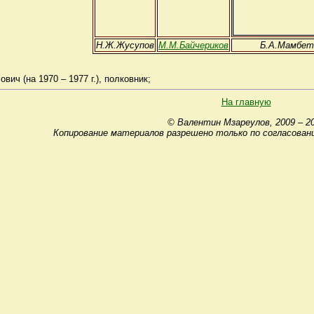
Н.Ж.Жусупов
М.М.Байчериков
Б.А.Мамбет
ч (на 1970 – 1977 г.), полковник;
На главную
© Валентин Мзареулов, 2009 – 2
Копирование материалов разрешено только по согласован