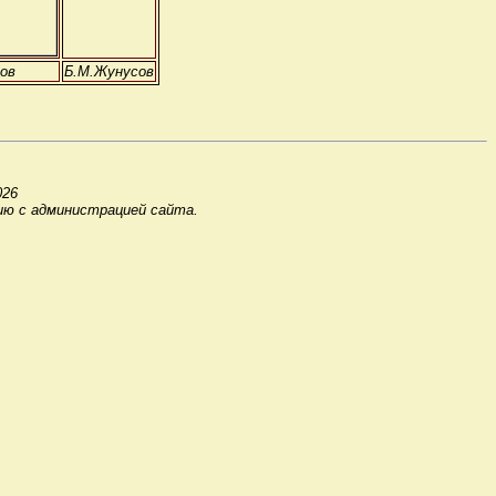
ов
Б.М.Жунусов
026
ию с администрацией сайта.