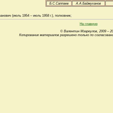
Б.С.Саппаев
А.А.Баймуханов
ович (июль 1954 – июль 1958 г.), полковник;
На главную
© Валентин Мзареулов, 2009 – 2
Копирование материалов разрешено только по согласован