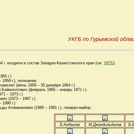
УКГБ по Гурьевской обла
64 г. входила в состав Западно-Казахстанского края (см.
УКГБ
).
955 г.)
1959 г.), полковник;
сеит (июнь 1959 – 30 декабря 1964 г.)
айжигитович (февраль 1965 – январь 1971 г.)
71 – 1973 г.)
ч (1973 – 1987 г.)
1990 г.)
 Алимжанович (1990 – 1991 г.), генерал-майор;
Б.Андашев
М.Джандильдинов
Б.