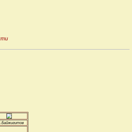
сти
Б.Байжигитов