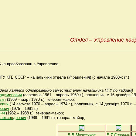
Отдел – Управление кад
 был преобразован в Управление.
У КГБ СССР – начальники отдела (Управления) (с начала 1960-х гг.)
отдела являлся одновременно заместителем начальника ПГУ по кадрам)
адимирович
(середина 1961 – апрель 1969 г.), полковник, с 16 декабря 1
вич
(1969 – март 1970 г.), генерал-майор;
ович
(14 августа 1970 – апрель 1974 г.), полковник, с 14 декабря 1970 г. 
рович
(1975 – 1981 г.)
вич
(1982 – 1988 г.), генерал-майор;
лександрович
(1988 – 1991 г.), генерал-майор;
В.В.Мозжечков
Е.Т.Синицын