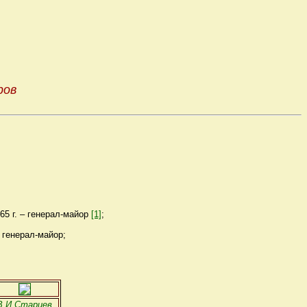
ров
965 г. – генерал-майор
[1]
;
– генерал-майор;
В.И.Старцев