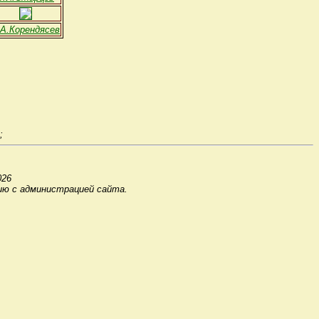
.А.Корендясев
;
026
ию с администрацией сайта.