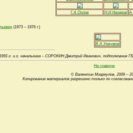
Г.А.Орлов
Н.И.Назаров
А
льевич
(1973 – 1976 г.)
В.А.Уржумов
1955 г. и.о. начальника – СОРОКИН Дмитрий Иванович, подполковник ГБ
На главную
© Валентин Мзареулов, 2009 – 2
Копирование материалов разрешено только по согласован