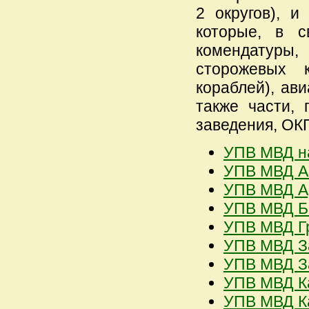
2 округов), и
которые, в с
комендатуры
сторожевых 
кораблей), ав
также части,
заведения, ОК
УПВ МВД н
УПВ МВД Аз
УПВ МВД Ар
УПВ МВД Бе
УПВ МВД Гр
УПВ МВД За
УПВ МВД За
УПВ МВД Ка
УПВ МВД Ка