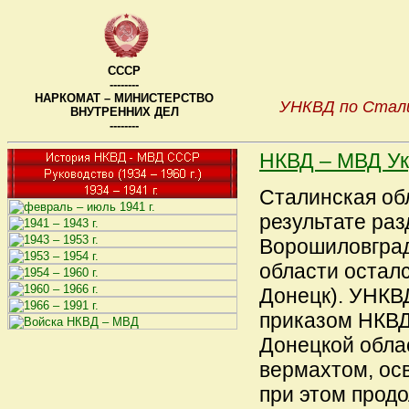
СССР
--------
НАРКОМАТ – МИНИСТЕРСТВО
УНКВД по Стали
ВНУТРЕННИХ ДЕЛ
--------
НКВД – МВД У
Сталинская обл
результате ра
Ворошиловград
области осталс
Донецк). УНКВ
приказом НКВД 
Донецкой облас
вермахтом, ос
при этом прод