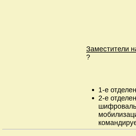
Заместители н
?
1-е отделе
2-е отделе
шифровальщ
мобилизаци
командируе